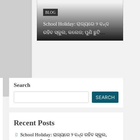
BLOG
School Holiday: ରାଜ୍ୟରେ ୨ ବନ୍ଦ
ରହିବ ସ୍କୁଲ, କଲେଜ; ପୁଣି ଛୁଟି
ଘୋଷଣା କଲେ ସରକାର
Search
SEARCH
Recent Posts
School Holiday: ରାଜ୍ୟରେ ୨ ବନ୍ଦ ରହିବ ସ୍କୁଲ,