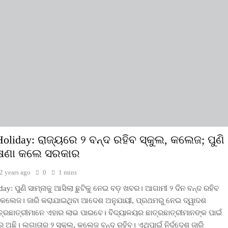
Holiday: ରାଜ୍ୟରେ ୨ ବନ୍ଦ ରହିବ ସ୍କୁଲ, କଲେଜ; ପୁଣି
ୋଷଣା କଲେ ସରକାର
2 years ago
0
1 mins
day: ପୁଣି ସାମ୍ନାକୁ ଆସିଲା ଛୁଟିକୁ ନେଇ ବଡ଼ ଖବର। ଆଗାମୀ ୨ ଦିନ ବନ୍ଦ ରହିବ
ଓ କଲେଜ। ଜାରି କରାଯାଇଥିବା ଆଦେଶ ଅନୁଯାୟୀ, ପ୍ରଥମରୁ ନେଇ ଦ୍ୱାଦଶ
ଛାତ୍ରଛାତ୍ରୀମାନେ ଏହାର ଲାଭ ପାଇବେ। ବିଦ୍ୟାଳୟର ଛାତ୍ରଛାତ୍ରୀମାନଙ୍କ ପାଇଁ
ଅଛି। ଲଗାତାର ୨ ସ୍କୁଲ, କଲେଜ ବନ୍ଦ ରହିବ। ଏଥିପାଇଁ ନିର୍ଦ୍ଦେଶ ଜାରି