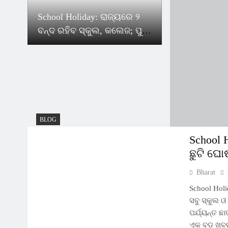
School Holiday: ରାଜ୍ୟରେ ୨
ବନ୍ଦ ରହିବ ସ୍କୁଲ, କଲେଜ; ପୁଣି
ଛୁଟି ଘୋଷଣା କଲେ ସରକାର
BLOG
School 
ଛୁଟି ଘ
Bharat
School Holi
ସବୁ ସ୍କୁଲ 
ପର୍ଯ୍ୟନ୍ତ 
ଏକ ବଡ଼ ଖବର 