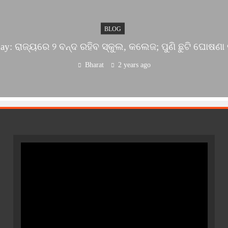
BLOG
day: ରାଜ୍ୟରେ ୨ ବନ୍ଦ ରହିବ ସ୍କୁଲ, କଲେଜ; ପୁଣି ଛୁଟି ଘୋଷ
Bharat
2 years ago