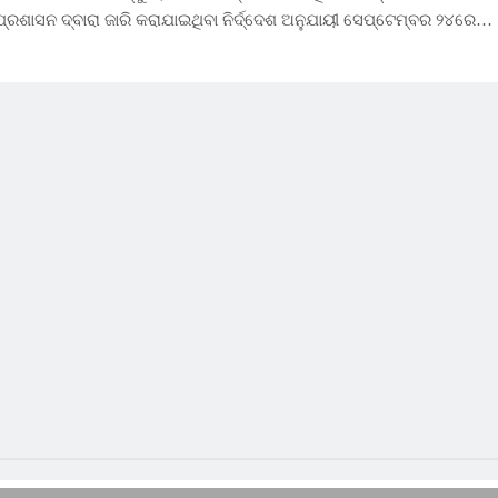
ପ୍ରଶାସନ ଦ୍ବାରା ଜାରି କରାଯାଇଥିବା ନିର୍ଦ୍ଦେଶ ଅନୁଯାୟୀ ସେପ୍ଟେମ୍ବର ୨୪ରେ…