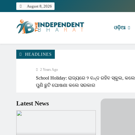
Skip
August 8, 2026
to
content
ଓଡ଼ିଆ
Independent Bharat
HEADLINES
2 Years Ago
School Holiday: ରାଜ୍ୟରେ ୨ ବନ୍ଦ ରହିବ ସ୍କୁଲ, କଲ
ପୁଣି ଛୁଟି ଘୋଷଣା କଲେ ସରକାର
Latest News